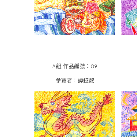
A組 作品編號：09
參賽者：譚鉦叡