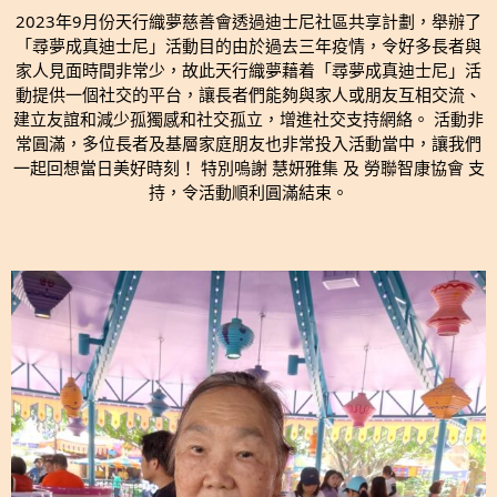
2023年9月份天行織夢慈善會透過迪士尼社區共享計劃，舉辦了
「尋夢成真迪士尼」活動目的由於過去三年疫情，令好多長者與
家人見面時間非常少，故此天行織夢藉着「尋夢成真迪士尼」活
動提供一個社交的平台，讓長者們能夠與家人或朋友互相交流、
建立友誼和減少孤獨感和社交孤立，增進社交支持網絡。 活動非
常圓滿，多位長者及基層家庭朋友也非常投入活動當中，讓我們
一起回想當日美好時刻！ 特別嗚謝 慧妍雅集 及 勞聯智康協會 支
持，令活動順利圓滿結束。