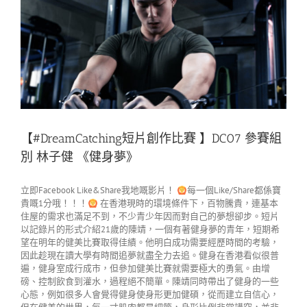
【#DreamCatching短片創作比賽 】DC07 參賽組
別 林子健 《健身夢》
立即Facebook Like&Share我地嘅影片！
每一個Like/Share都係寶
貴嘅1分哦！！！
在香港現時的環境條件下，百物騰貴，連基本
住屋的需求也滿足不到，不少青少年因而對自己的夢想卻步。短片
以記錄片的形式介紹21歲的陳靖，一個有著健身夢的青年，短期希
望在明年的健美比賽取得佳績。他明白成功需要經歷時間的考驗，
因此趁現在讀大學有時間追夢就盡全力去追。健身在香港看似很普
遍，健身室成行成市，但參加健美比賽就需要極大的勇氣。由增
磅、控制飲食到灌水，過程絕不簡單。陳靖同時帶出了健身的一些
心態，例如很多人會覺得健身使身形更加健碩，從而建立自信心，