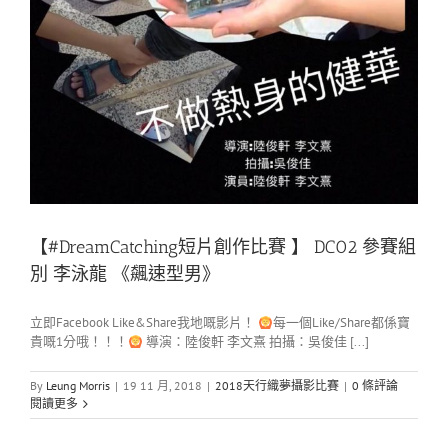
【#DreamCatching短片創作比賽 】 DC02 參賽組
別 李泳龍 《飆速型男》
立即Facebook Like&Share我地嘅影片！
每一個Like/Share都係寶
貴嘅1分哦！！！
導演：陸俊軒 李文熹 拍攝：吳俊佳 [...]
By
Leung Morris
|
19 11 月, 2018
|
2018天行織夢攝影比賽
|
0 條評論
閱讀更多