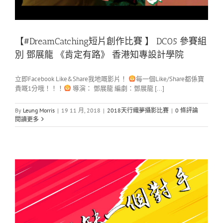
【#DreamCatching短片創作比賽 】 DC05 參賽組
別 鄧展龍 《肯定有路》 香港知專設計學院
立即Facebook Like&Share我地嘅影片！
每一個Like/Share都係寶
貴嘅1分哦！！！
導演： 鄧展龍 編劇：鄧展龍 [...]
By
Leung Morris
|
19 11 月, 2018
|
2018天行織夢攝影比賽
|
0 條評論
閱讀更多