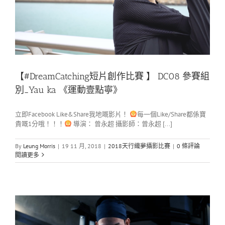
【#DreamCatching短片創作比賽 】 DC08 參賽組
別_Yau ka 《運動壹點寧》
立即Facebook Like&Share我地嘅影片！
每一個Like/Share都係寶
貴嘅1分哦！！！
導演： 曾永超 攝影師：曾永超 [...]
By
Leung Morris
|
19 11 月, 2018
|
2018天行織夢攝影比賽
|
0 條評論
閱讀更多