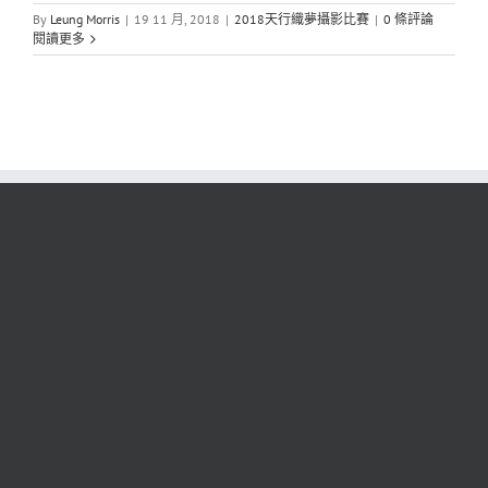
By
Leung Morris
|
19 11 月, 2018
|
2018天行織夢攝影比賽
|
0 條評論
閱讀更多