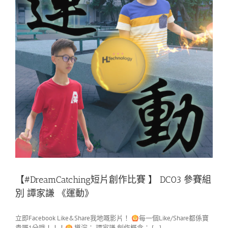
【#DreamCatching短片創作比賽 】 DC03 參賽組
別 譚家謙 《運動》
立即Facebook Like&Share我地嘅影片！
每一個Like/Share都係寶
貴嘅1分哦！！！
導演： 譚家謙 創作概念： [...]