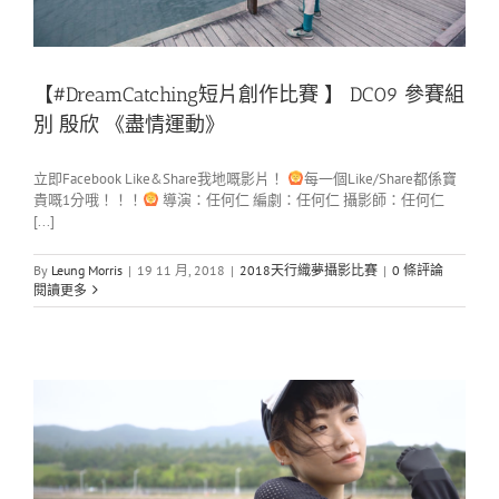
【#DreamCatching短片創作比賽 】 DC09 參賽組
別 殷欣 《盡情運動》
立即Facebook Like&Share我地嘅影片！
每一個Like/Share都係寶
貴嘅1分哦！！！
導演：任何仁 編劇：任何仁 攝影師：任何仁
[...]
By
Leung Morris
|
19 11 月, 2018
|
2018天行織夢攝影比賽
|
0 條評論
閱讀更多