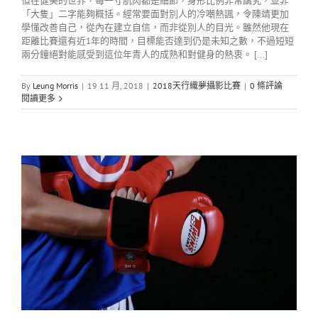
但在健美的世界，每一寸肌肉都是細節，身形比例非常講究，並非
「大隻」二字能夠概括。經常要面對別人的冷嘲熱諷，令陳靖更加
學懂改善自己，從內在建立自信，而非從別人的目光。雖然他現在
距離比賽還有近1年的時間，目標能否達到仍是未知之數，不過短短
兩分鐘絕對能感受到這位年青人的成熟和對健身的熱衷。 [...]
By
Leung Morris
|
19 11 月, 2018
|
2018天行織夢攝影比賽
|
0 條評論
閱讀更多