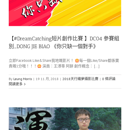
【#DreamCatching短片創作比賽 】DC04 參賽組
別_DONG JIE BIAO 《你只缺一個對手》
立即Facebook Like&Share我地嘅影片！
每一個Like/Share都係寶
貴嘅1分哦！！！
演員：王溥尊 阿餅 創作概念： [...]
By
Leung Morris
|
19 11 月, 2018
|
2018天行織夢攝影比賽
|
0 條評論
閱讀更多