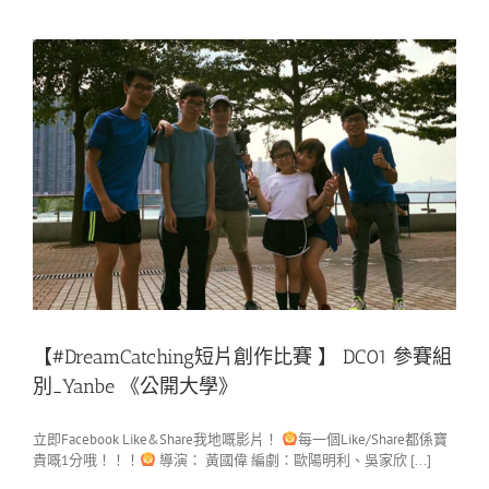
【#DreamCatching短片創作比賽 】 DC01 參賽組
別_Yanbe 《公開大學》
立即Facebook Like&Share我地嘅影片！
每一個Like/Share都係寶
貴嘅1分哦！！！
導演： 黃國偉 編劇：歐陽明利、吳家欣 [...]