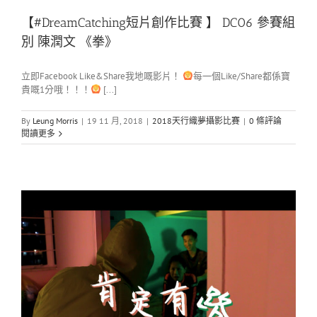
【#DreamCatching短片創作比賽 】 DC06 參賽組
別 陳潤文 《拳》
立即Facebook Like&Share我地嘅影片！
每一個Like/Share都係寶
貴嘅1分哦！！！
[...]
By
Leung Morris
|
19 11 月, 2018
|
2018天行織夢攝影比賽
|
0 條評論
閱讀更多