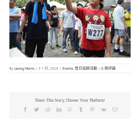
By
Leung Morris
|
3 7 月, 2018
|
Events
,
昔日協辦活動
|
0 條評論
Share This Story, Choose Your Platform!
Facebook
Twitter
Reddit
LinkedIn
WhatsApp
Tumblr
Pinterest
Vk
Email: