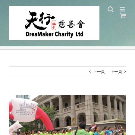
Skip
to
content
上一頁
下一頁
View
Larger
Image