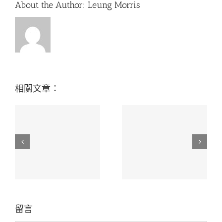
About the Author:
Leung Morris
相關文章：
「織夢手作」婦女才能
活動回顧_草根足球同
演
發展計劃
心盃2017
留言