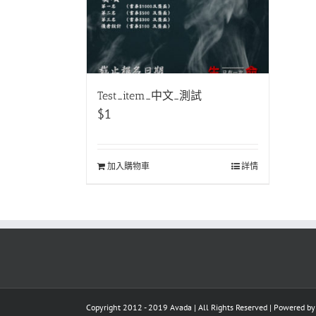
Test_item_中文_測試
$
1
加入購物車
詳情
Copyright 2012 - 2019 Avada | All Rights Reserved | Powered b