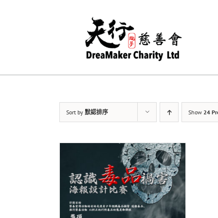
Skip
to
content
Sort by
默認排序
Show
24 Pr