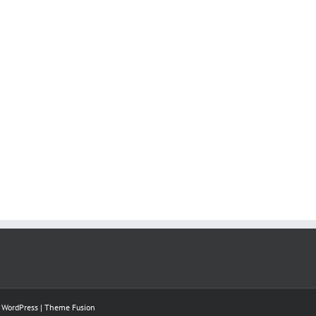
y
WordPress
|
Theme Fusion