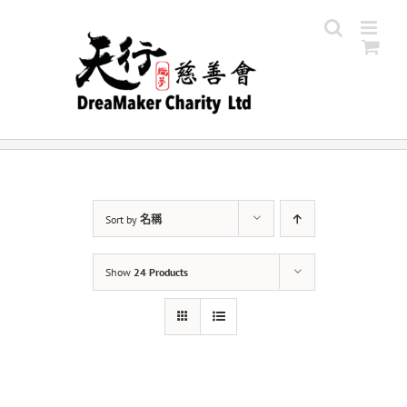
Skip
to
content
Sort by
名稱
Show
24 Products